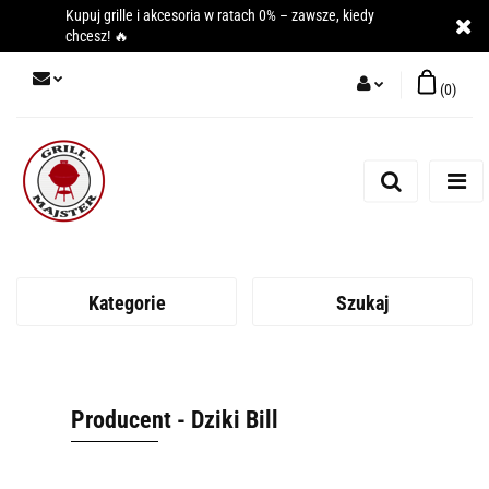
Kupuj grille i akcesoria w ratach 0% – zawsze, kiedy
chcesz! 🔥
(
0
)
Zaloguj się
Zarejestruj się
Dodaj zgłoszenie
Kategorie
Szukaj
Producent - Dziki Bill