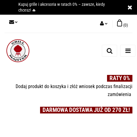
Kupuj grille i akcesoria w ratach 0% – zawsze, kiedy
chcesz! 🔥
(
0
)
Zaloguj się
Zarejestruj się
Dodaj zgłoszenie
RATY 0%
Dodaj produkt do koszyka i złóż wniosek podczas finalizacji
zamówienia
DARMOWA DOSTAWA JUŻ OD 270 ZŁ!