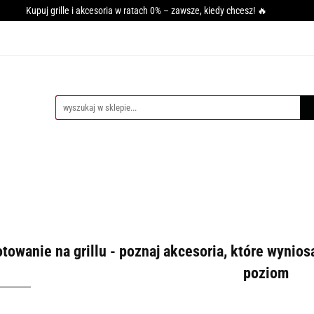
Kupuj grille i akcesoria w ratach 0% – zawsze, kiedy chcesz! 🔥
GRILLA
WĘDZARNIE
AKCESORIA DO WĘDZENIA
PI
SY GRILLOWANIA
MIĘSO
PRZYPRAWY
BLOG
CESORIA DO WĘDZENIA
PIECE DO PIZZY
AKCESORIA DO PIZZ
towanie na grillu - poznaj akcesoria, które wynio
poziom