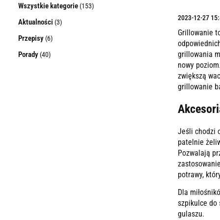
Wszystkie kategorie
(153)
2023-12-27 15
Aktualności
(3)
Grillowanie t
Przepisy
(6)
odpowiednich
grillowania 
Porady
(40)
nowy poziom. 
zwiększą wac
grillowanie 
Akcesoria
Jeśli chodzi
patelnie żeli
Pozwalają pr
zastosowanie
potrawy, któ
Dla miłośnik
szpikulce do
gulaszu.