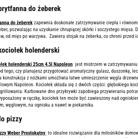
brytfanna do żeberek
fanna do żeberek
zapewnia doskonałe zatrzymywanie ciepła i równomier
żeber, pozwalając na uzyskanie chrupiącej skórki i soczystego mięsa
aw, od mięs po warzywa. Zawiera stojak na żeberka, co chroni przed 
kociołek holenderski
ołek holenderski 25cm 4,5l Napoleon
jest mistrzem w zatrzymywaniu 
od tego, czy planujesz przygotować aromatyczny gulasz, duszonkę, le
a konstrukcja z nóżkami umożliwia łatwe umieszczenie węgla drzewneg
owym Napoleon. Kociołek składa się z dwóch części: głębokiego kocio
 grillowania. Karbowane dno przykrywki zapobiega przywieraniu potraw
yposażony w rączkę, kociołek ten może być zawieszony nad ogniskiem
ym, węglowym, na ognisku a nawet w piekarniku.
o pizzy
izzy Weber Prostokątny
to idealne rozwiązanie dla miłośników domowej