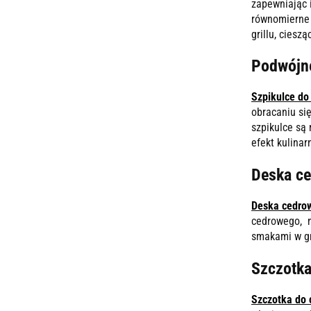
zapewniając 
równomierne 
grillu, ciesz
Podwójne
Szpikulce do
obracaniu si
szpikulce są 
efekt kulina
Deska c
Deska cedrow
cedrowego, n
smakami w gr
Szczotka
Szczotka do 