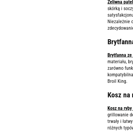
Żeliwna pate
skórką i soc
satysfakcjonu
Niezależnie 
zdecydowanie
Brytfanna
Brytfanna ze 
materiału, br
zarówno funk
kompatybiln
Broil King.
Kosz na 
Kosz na ryby
grillowanie d
trwały i łat
różnych typó