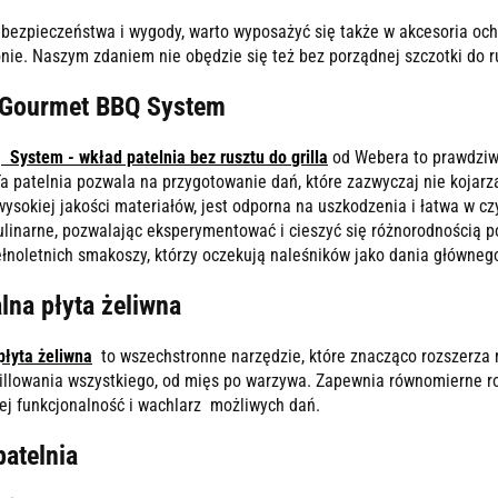
bezpieczeństwa i wygody, warto wyposażyć się także w akcesoria och
zonie. Naszym zdaniem nie obędzie się też bez porządnej szczotki do 
 Gourmet BBQ System
System - wkład patelnia bez rusztu do grilla
od Webera to prawdziwy
Ta patelnia pozwala na przygotowanie dań, które zazwyczaj nie kojarzą 
ysokiej jakości materiałów, jest odporna na uszkodzenia i łatwa w cz
ulinarne, pozwalając eksperymentować i cieszyć się różnorodnością po
łnoletnich smakoszy, którzy oczekują naleśników jako dania głównego 
lna płyta żeliwna
płyta żeliwna
to wszechstronne narzędzie, które znacząco rozszerza mo
rillowania wszystkiego, od mięs po warzywa. Zapewnia równomierne r
jej funkcjonalność i wachlarz możliwych dań.
patelnia