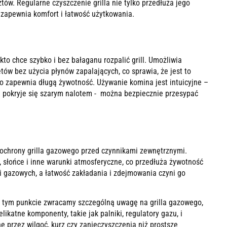
ztów. Regularne czyszczenie grilla nie tylko przedłuża jego
 zapewnia komfort i łatwość użytkowania.
to chce szybko i bez bałaganu rozpalić grill. Umożliwia
tów bez użycia płynów zapalających, co sprawia, że jest to
co zapewnia długą żywotność. Używanie komina jest intuicyjne –
el pokryje się szarym nalotem - można bezpiecznie przesypać
o ochrony grilla gazowego przed czynnikami zewnętrznymi.
 słońce i inne warunki atmosferyczne, co przedłuża żywotność
i gazowych, a łatwość zakładania i zdejmowania czyni go
W tym punkcie zwracamy szczególną uwagę na grilla gazowego,
katne komponenty, takie jak palniki, regulatory gazu, i
przez wilgoć, kurz czy zanieczyszczenia niż prostsze