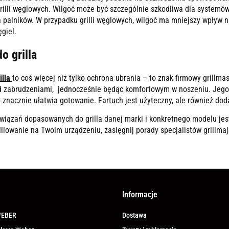
grilli węglowych. Wilgoć może być szczególnie szkodliwa dla systemó
 palników. W przypadku grilli węglowych, wilgoć ma mniejszy wpływ 
giel.
o grilla
illa
to coś więcej niż tylko ochrona ubrania – to znak firmowy grillm
d zabrudzeniami, jednocześnie będąc komfortowym w noszeniu. Jego
o znacznie ułatwia gotowanie. Fartuch jest użyteczny, ale również do
wiązań dopasowanych do grilla danej marki i konkretnego modelu jes
llowanie na Twoim urządzeniu, zasięgnij porady specjalistów grillmajs
Informacje
WEBER
Dostawa