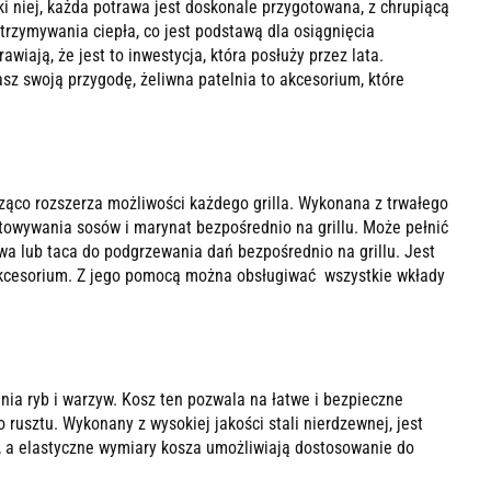
ki niej, każda potrawa jest doskonale przygotowana, z chrupiącą
trzymywania ciepła, co jest podstawą dla osiągnięcia
awiają, że jest to inwestycja, która posłuży przez lata.
sz swoją przygodę, żeliwna patelnia to akcesorium, które
cząco rozszerza możliwości każdego grilla. Wykonana z trwałego
gotowywania sosów i marynat bezpośrednio na grillu. Może pełnić
wa lub taca do podgrzewania dań bezpośrednio na grillu. Jest
 akcesorium. Z jego pomocą można obsługiwać wszystkie wkłady
nia ryb i warzyw. Kosz ten pozwala na łatwe i bezpieczne
 rusztu. Wykonany z wysokiej jakości stali nierdzewnej, jest
e, a elastyczne wymiary kosza umożliwiają dostosowanie do