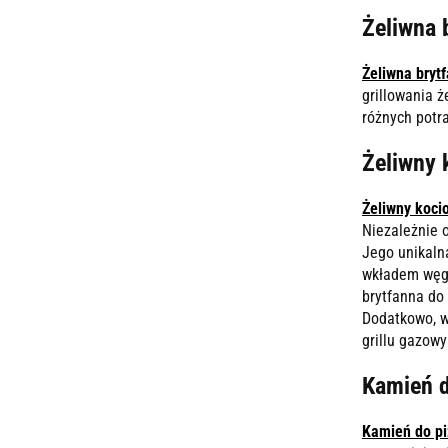
Żeliwna 
Żeliwna bryt
grillowania 
różnych potr
Żeliwny 
Żeliwny koci
Niezależnie 
Jego unikaln
wkładem węgl
brytfanna do
Dodatkowo, w
grillu gazow
Kamień d
Kamień do p