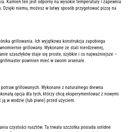
ia. Kamień ten jest odporny na wysokie temperatury i zapewnia
a. Dzięki niemu, możesz w łatwy sposób przygotować pizzę na
nika grillowania. Ich wyjątkowa konstrukcja zapobiega
wnomiernie grillowany. Wykonane ze stali nierdzewnej,
wanie szaszłyków staje się proste, szybkie i co najważniejsze –
 grillmaster powinien mieć w swoim arsenale.
potraw grillowanych. Wykonane z naturalnego drewna
konałą opcja dla tych, którzy chcą eksperymentować z nowymi
 ją w wodzie (lub piwie) przed użyciem.
ia czystości rusztów. Ta trwała szczotka posiada solidne