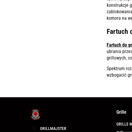
konstrukcje 
zablokowania
komora na wę
Fartuch d
Fartuch do gr
ubrania prze
grillowych, c
Spektrum roz
wzbogacić gri
Grille
GRILLE 
GRILLMAJSTER