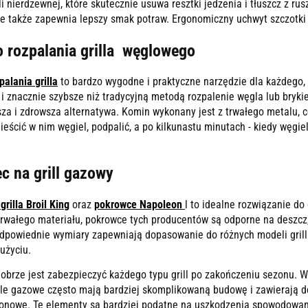
li nierdzewnej, które skutecznie usuwa resztki jedzenia i tłuszcz z rus
le także zapewnia lepszy smak potraw. Ergonomiczny uchwyt szczotki
 rozpalania grilla węglowego
alania grilla
to bardzo wygodne i praktyczne narzędzie dla każdego, k
 znacznie szybsze niż tradycyjną metodą rozpalenie węgla lub brykie
sza i zdrowsza alternatywa. Komin wykonany jest z trwałego metalu, 
ieścić w nim węgiel, podpalić, a po kilkunastu minutach - kiedy węgi
c na grill gazowy
rilla Broil King
oraz
pokrowce Napoleon
l to idealne rozwiązanie d
rwałego materiału, pokrowce tych producentów są odporne na deszcz,
 odpowiednie wymiary zapewniają dopasowanie do różnych modeli grill
użyciu.
obrze jest zabezpieczyć każdego typu grill po zakończeniu sezonu. 
le gazowe często mają bardziej skomplikowaną budowę i zawierają deli
onowe. Te elementy są bardziej podatne na uszkodzenia spowodowane 