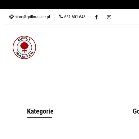
biuro@grillmajster.pl
661 601 643
GRILLE
AKCESORIA DO 
AKCESORIA DO PIZZY
KUR
GRILLE
AKCESORIA DO GRILLA
WĘDZARNIE
AK
BLOG
Kategorie
Go