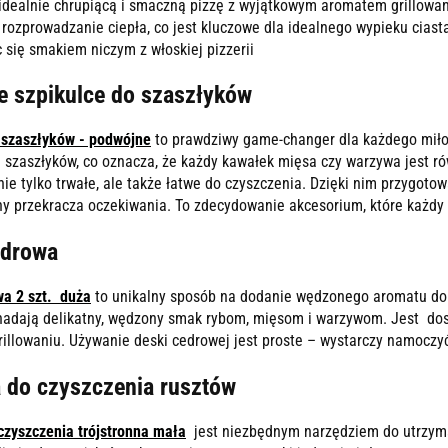
idealnie chrupiącą i smaczną pizzę z wyjątkowym aromatem grillowan
rozprowadzanie ciepła, co jest kluczowe dla idealnego wypieku ciast
ąc się smakiem niczym z włoskiej pizzerii
 szpikulce do szaszłyków
 szaszłyków - podwójne
to prawdziwy game-changer dla każdego miłoś
ę szaszłyków, co oznacza, że każdy kawałek mięsa czy warzywa jest ró
nie tylko trwałe, ale także łatwe do czyszczenia. Dzięki nim przygoto
rny przekracza oczekiwania. To zdecydowanie akcesorium, które każdy
edrowa
a 2 szt. duża
to unikalny sposób na dodanie wędzonego aromatu do 
adają delikatny, wędzony smak rybom, mięsom i warzywom. Jest dos
illowaniu. Używanie deski cedrowej jest proste – wystarczy namoczyć
 do czyszczenia rusztów
czyszczenia trójstronna mała
jest niezbędnym narzędziem do utrzyman