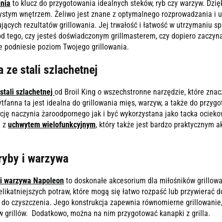
lnia
to klucz do przygotowania idealnych steków, ryb czy warzyw. Dzię
zystym wnętrzem. Żeliwo jest znane z optymalnego rozprowadzania i u
jących rezultatów grillowania. Jej trwałość i łatwość w utrzymaniu spr
od tego, czy jesteś doświadczonym grillmasterem, czy dopiero zaczyna
 podniesie poziom Twojego grillowania.
 ze stali szlachetnej
stali szlachetnej
od Broil King o wszechstronne narzędzie, które zna
ytfanna ta jest idealna do grillowania mięs, warzyw, a także do przy
cję naczynia żaroodpornego jak i być wykorzystana jako tacka ocieko
a z
uchwytem wielofunkcyjnym
, który także jest bardzo praktycznym
ryby i warzywa
 i warzywa Napoleon
to doskonałe akcesorium dla miłośników grillowa
elikatniejszych potraw, które mogą się łatwo rozpaść lub przywierać do
wy do czyszczenia. Jego konstrukcja zapewnia równomierne grillowani
w grillów. Dodatkowo, można na nim przygotować kanapki z grilla.