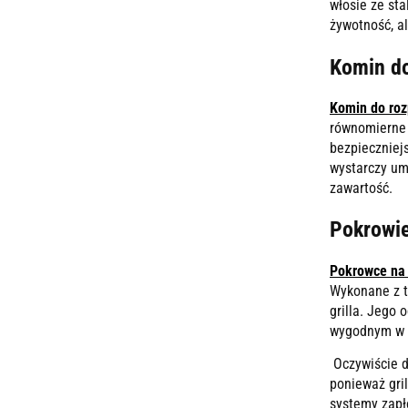
włosie ze sta
żywotność, a
Komin do
Komin do rozp
równomierne i
bezpieczniej
wystarczy um
zawartość.
Pokrowie
Pokrowce na g
Wykonane z t
grilla. Jego
wygodnym w 
Oczywiście d
ponieważ gril
systemy zapł