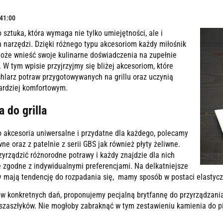
:41:00
o sztuka, która wymaga nie tylko umiejętności, ale i
 narzędzi. Dzięki różnego typu akcesoriom każdy miłośnik
może wnieść swoje kulinarne doświadczenia na zupełnie
W tym wpisie przyjrzyjmy się bliżej akcesoriom, które
hlarz potraw przygotowywanych na grillu oraz uczynią
bardziej komfortowym.
 do grilla
 o akcesoria uniwersalne i przydatne dla każdego, polecamy
wne oraz z patelnie z serii GBS jak również płyty żeliwne.
zyrządzić różnorodne potrawy i każdy znajdzie dla nich
 zgodne z indywidualnymi preferencjami. Na delkatniejsze
ry mają tendencję do rozpadania się, mamy sposób w postaci elastycz
ów konkretnych dań, proponujemy pecjalną brytfannę do przyrządzania
 szaszłyków. Nie mogłoby zabraknąć w tym zestawieniu kamienia do pi