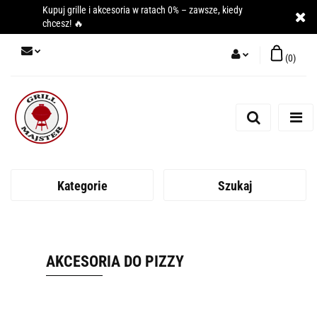
Kupuj grille i akcesoria w ratach 0% – zawsze, kiedy
chcesz! 🔥
(
0
)
Zaloguj się
Zarejestruj się
Dodaj zgłoszenie
Kategorie
Szukaj
AKCESORIA DO PIZZY