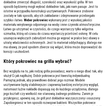
dokładnie zmierzyć długość, szerokość oraz wysokość grilla. W ten
sposób będziemy mogli wybrać dokładnie taki, jaki nam pasuje. Jest to
istotne w przypadku konstrukcji usztywnianych. Pokrowce zrobione
zostały w taki sposób, aby ich zakładanie i zdejmowanie przebiegało
szybko i łatwo.
Weber pokrowiec
wykonany jest z wysokiej jakości
materiału winylowego odpornego na wodę i inne czynniki atmosferyczne.
Łatwo go utrzymać w czystości, do czego wystarczy tylko wilgotna
szmatka, którą od czasu do czasu wystarczy przetrzeć osłonę. W celu
usunięcia większych zabrudzeń można go wyprać w pralce bez obawy o
utratę właściwości ochronnych. Jest to materiał oddychający, dlatego nie
ma obawy, że pod spodem zbierze się wilgoć, która może doprowadzić do
korozji i uszkodzeń.
Który pokrowiec na grilla wybrać?
Bez względu na to, jaki rodzaj grilla posiadasz, warto o niego dbać tak, aby
służył Ci jak najdłużej. Dobór pokrowca jest kwestią indywidualną.
Pamiętaj jednak, aby prawidłowo dobrać jego rozmiar. Modele
usztywniane będą stabilniejsze i zapewnią bardziej estetyczny wygląd,
natomiast luźne nakładki dopasują się do każdego urządzenia, dlatego
jego kształt czy wielkość nie stanowią żadnego problemu. Zanim je
przykryjesz, upewnij się, że grill jest dokładnie wyczyszczony i osuszony.
Zapobiegniesz w ten sposób rozwojowi bakterii. Wszystkie pokrowce