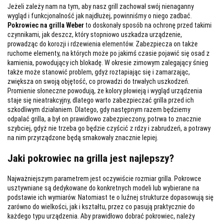
Jeżeli zależy nam na tym, aby nasz grill zachował swój nienaganny
wygląd i funkcjonalność jak najdłużej, powinniśmy o niego zadbać.
Pokrowiec na grilla Weber
to doskonały sposób na ochronę przed takimi
czynnikami, jak deszcz, który stopniowo uszkadza urządzenie,
prowadząc do korozji i rdzewienia elementów. Zabezpiecza on także
ruchome elementy, na których może po jakimś czasie pojawić się osad z
kamienia, powodujący ich blokadę. W okresie zimowym zalegający śnieg
także może stanowić problem, gdyż roztapiając się i zamarzając,
zwiększa on swoją objętość, co prowadzi do trwałych uszkodzeń.
Promienie słoneczne powodują, że kolory płowieją i wygląd urządzenia
staje się nieatrakcyjny, dlatego warto zabezpieczać grilla przed ich
szkodliwym działaniem. Dlatego, gdy następnym razem będziemy
odpalać grilla, a był on prawidłowo zabezpieczony, potrwa to znacznie
szybciej, gdyż nie trzeba go będzie czyścić z rdzy i zabrudzeń, a potrawy
na nim przyrządzone będą smakowały znacznie lepiej.
Jaki pokrowiec na grilla jest najlepszy?
Najważniejszym parametrem jest oczywiście rozmiar grilla. Pokrowce
usztywniane są dedykowane do konkretnych modeli lub wybierane na
podstawie ich wymiarów. Natomiast te o luźnej strukturze dopasowują się
zarówno do wielkości, jak i kształtu, przez co pasują praktycznie do
każdego typu urządzenia. Aby prawidłowo dobrać pokrowiec, należy