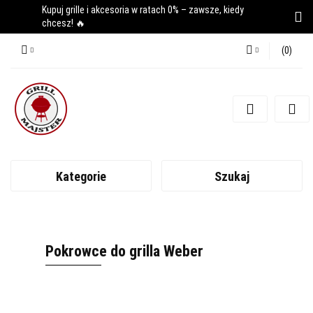
Kupuj grille i akcesoria w ratach 0% – zawsze, kiedy
chcesz! 🔥
(
0
)
Zaloguj się
Zarejestruj się
Dodaj zgłoszenie
Kategorie
Szukaj
Pokrowce do grilla Weber