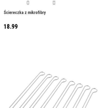
Ściereczka z mikrofibry
18.99