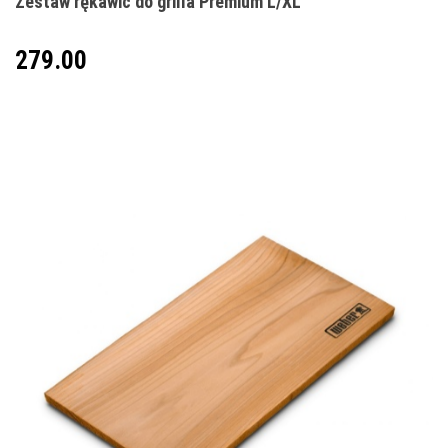
Zestaw rękawic do grilla Premium L/XL
279.00