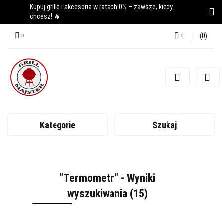
Kupuj grille i akcesoria w ratach 0% – zawsze, kiedy
chcesz! 🔥
(
0
)
Zaloguj się
Zarejestruj się
Dodaj zgłoszenie
Kategorie
Szukaj
"Termometr" - Wyniki
wyszukiwania (15)