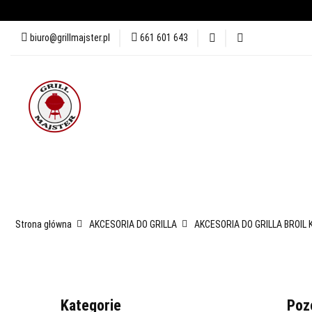
biuro@grillmajster.pl
661 601 643
GRILLE
AKCESORIA DO 
AKCESORIA DO PIZZY
KUR
GRILLE
AKCESORIA DO GRILLA
WĘDZARNIE
PRZYPRAWY
BLOG
Strona główna
AKCESORIA DO GRILLA
AKCESORIA DO GRILLA BROIL 
Kategorie
Poz