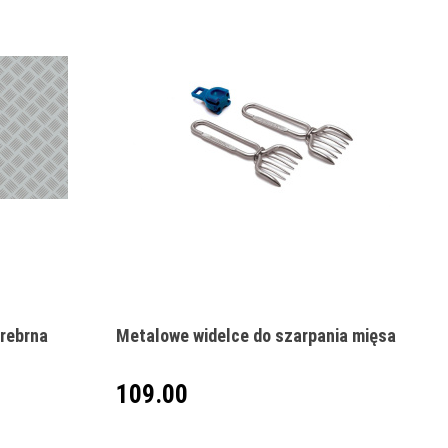
Produkt niedostępny
srebrna
Metalowe widelce do szarpania mięsa
109.00