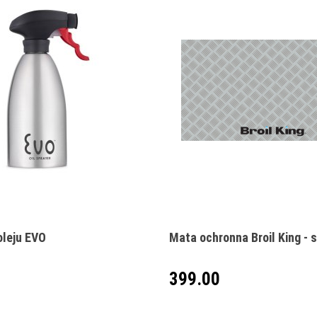
Produkt niedostępny
Produkt niedostępny
oleju EVO
Mata ochronna Broil King - 
399.00