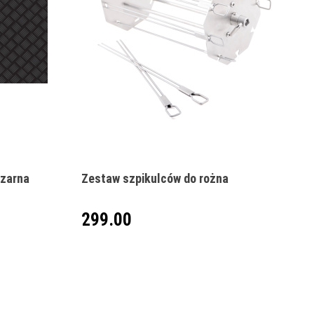
Produkt niedostępny
czarna
Zestaw szpikulców do rożna
299.00