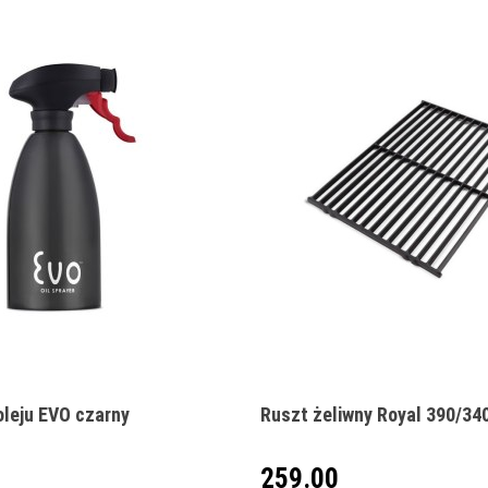
Produkt niedostępny
Produkt niedostępny
oleju EVO czarny
Ruszt żeliwny Royal 390/34
259.00