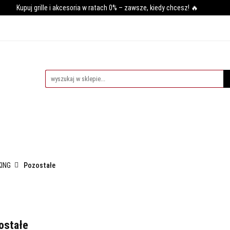
Kupuj grille i akcesoria w ratach 0% – zawsze, kiedy chcesz! 🔥
GRILLA
WĘDZARNIE
AKCESORIA DO WĘDZENIA
PIE
SY GRILLOWANIA
MIĘSO
PRZYPRAWY
BLOG
AKCESORIA DO WĘDZENIA
PIECE DO PIZZY
AKCESORIA D
KING
Pozostałe
ostałe