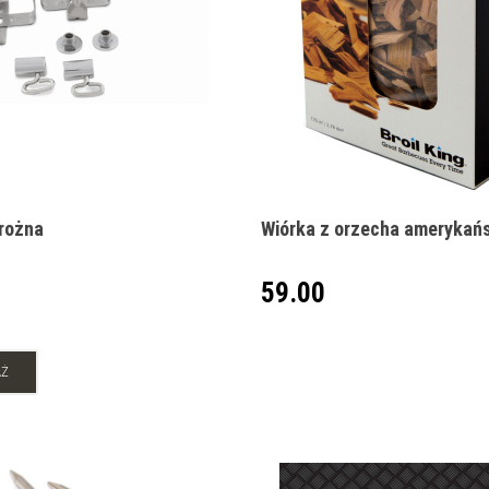
 rożna
Wiórka z orzecha amerykań
59.00
AŻ